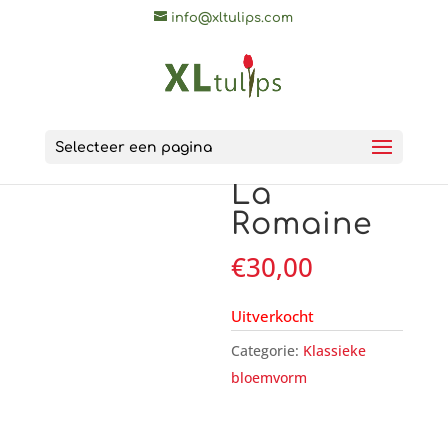
info@xltulips.com
Selecteer een pagina
Home
/
Klassieke bloemvorm
/ La Romaine
La
Romaine
€
30,00
Uitverkocht
Categorie:
Klassieke
bloemvorm